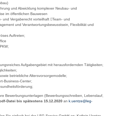
hbau)
führung und Abwicklung komplexer Neubau- und
ise im öffentlichen Bauwesen
u- und Vergaberecht vorteilhaft Team- und
agement und Verantwortungsbewusstsein, Flexibilität und
röses Auftreten;
fice
t-PKW;
ngsreiches Aufgabengebiet mit herausfordernden Tätigkeiten;
ichkeiten;
owie betriebliche Altersvorsorgemodelle;
ort-Business-Center;
esundheitsförderung;
Ihre Bewerbungsunterlagen (Bewerbungsschreiben, Lebenslauf,
 pdf-Datei bis spätestens 15.12.2020
an
k.uentze@leg-
fen Sie einfach bei der LEG Service GmbH an: Kathrin Uentze,