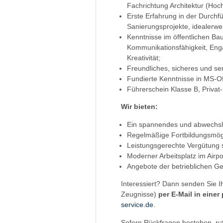
Fachrichtung Architektur (Hoc
Erste Erfahrung in der Durch
Sanierungsprojekte, idealerwe
Kenntnisse im öffentlichen Ba
Kommunikationsfähigkeit, Eng
Kreativität;
Freundliches, sicheres und se
Fundierte Kenntnisse in MS-Of
Führerschein Klasse B, Priva
Wir bieten:
Ein spannendes und abwechslu
Regelmäßige Fortbildungsmögl
Leistungsgerechte Vergütung s
Moderner Arbeitsplatz im Airp
Angebote der betrieblichen G
Interessiert? Dann senden Sie 
Zeugnisse)
per E-Mail in einer
service.de
.
Sofern Rückfragen bestehen, ru