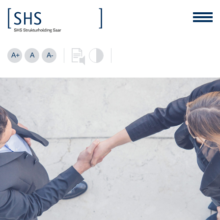
A+
A
A-