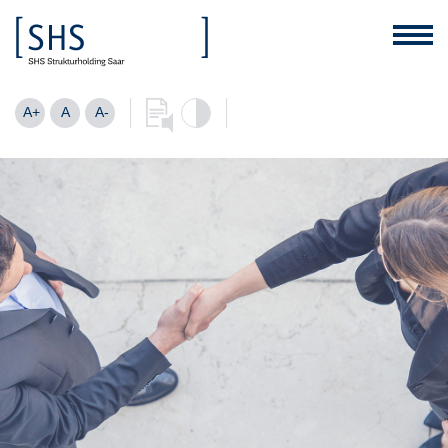
A+
A
A-