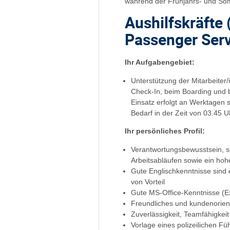
während der Frühjahrs- und So
Aushilfskräfte
Passenger Ser
Ihr Aufgabengebiet:
Unterstützung der Mitarbeiter
Check-In, beim Boarding und b
Einsatz erfolgt an Werktage
Bedarf in der Zeit von 03.45 U
Ihr persönliches Profil:
Verantwortungsbewusstsein, s
Arbeitsabläufen sowie ein hohes
Gute Englischkenntnisse sind 
von Vorteil
Gute MS-Office-Kenntnisse (Ex
Freundliches und kundenorient
Zuverlässigkeit, Teamfähigkeit
Vorlage eines polizeilichen F