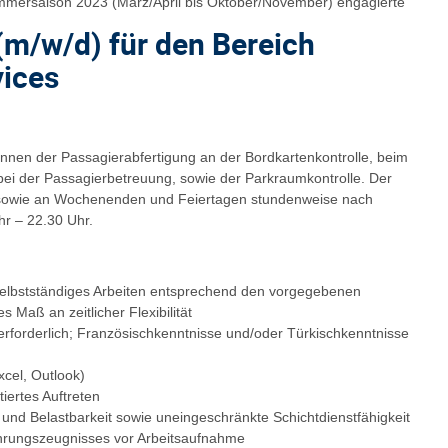
mmersaison 2023 (März/April bis Oktober/November) engagierte
 (m/w/d) für den Bereich
vices
/innen der Passagierabfertigung an der Bordkartenkontrolle, beim
ei der Passagierbetreuung, sowie der Parkraumkontrolle. Der
n sowie an Wochenenden und Feiertagen stundenweise nach
hr – 22.30 Uhr.
elbstständiges Arbeiten entsprechend den vorgegebenen
 Maß an zeitlicher Flexibilität
erforderlich; Französischkenntnisse und/oder Türkischkenntnisse
cel, Outlook)
iertes Auftreten
 und Belastbarkeit sowie uneingeschränkte Schichtdienstfähigkeit
ührungszeugnisses vor Arbeitsaufnahme