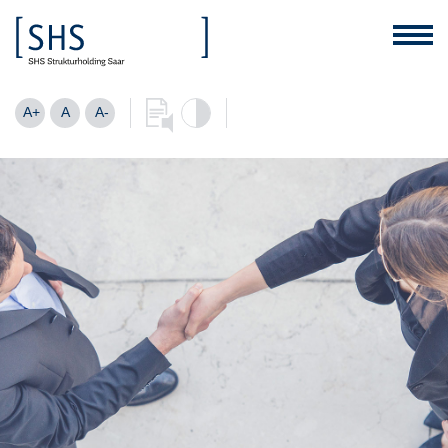
A+
A
A-