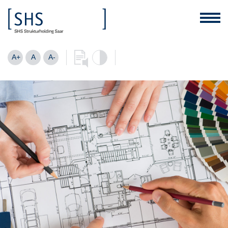
A+
A
A-