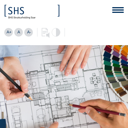
A+
A
A-