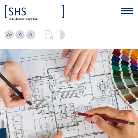
A+
A
A-