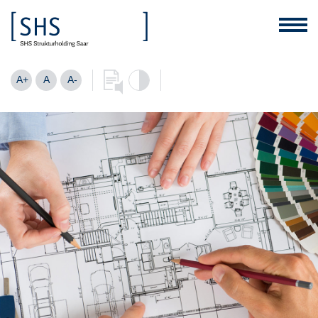
A+
A
A-