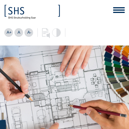
A+
A
A-