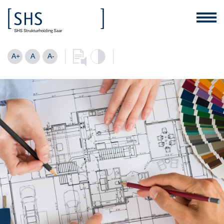
A+
A
A-