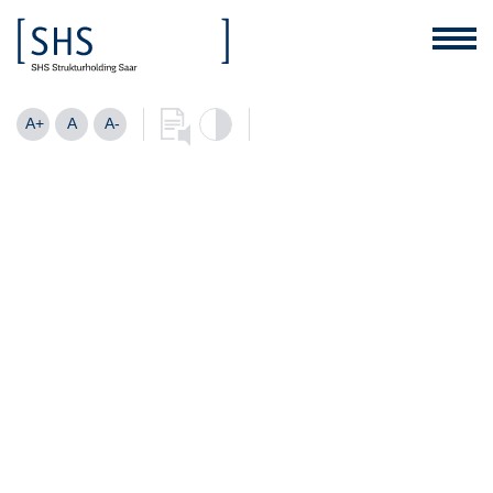
A+
A
A-