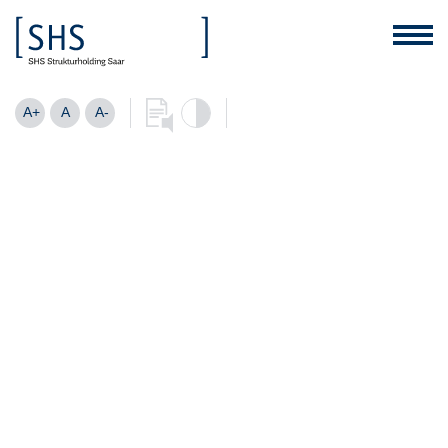
A+
A
A-