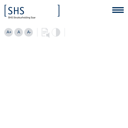
A+
A
A-