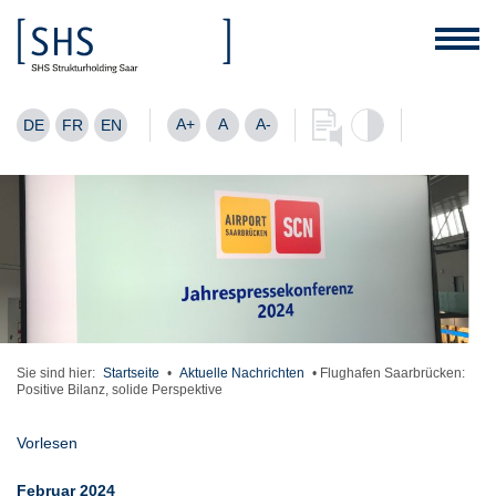
A+
A
A-
DE
FR
EN
Sie sind hier:
Startseite
•
Aktuelle Nachrichten
•
Flughafen Saarbrücken:
Positive Bilanz, solide Perspektive
Vorlesen
Februar 2024