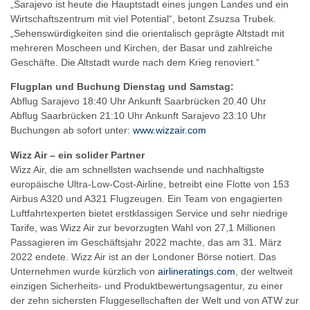
„Sarajevo ist heute die Hauptstadt eines jungen Landes und ein
Wirtschaftszentrum mit viel Potential“, betont Zsuzsa Trubek.
„Sehenswürdigkeiten sind die orientalisch geprägte Altstadt mit
mehreren Moscheen und Kirchen, der Basar und zahlreiche
Geschäfte. Die Altstadt wurde nach dem Krieg renoviert.“
Flugplan und Buchung Dienstag und Samstag:
Abflug Sarajevo 18:40 Uhr Ankunft Saarbrücken 20.40 Uhr
Abflug Saarbrücken 21:10 Uhr Ankunft Sarajevo 23:10 Uhr
Buchungen ab sofort unter:
www.wizzair.com
Wizz Air – ein solider Partner
Wizz Air, die am schnellsten wachsende und nachhaltigste
europäische Ultra-Low-Cost-Airline, betreibt eine Flotte von 153
Airbus A320 und A321 Flugzeugen. Ein Team von engagierten
Luftfahrtexperten bietet erstklassigen Service und sehr niedrige
Tarife, was Wizz Air zur bevorzugten Wahl von 27,1 Millionen
Passagieren im Geschäftsjahr 2022 machte, das am 31. März
2022 endete. Wizz Air ist an der Londoner Börse notiert. Das
Unternehmen wurde kürzlich von
airlineratings.com
, der weltweit
einzigen Sicherheits- und Produktbewertungsagentur, zu einer
der zehn sichersten Fluggesellschaften der Welt und von ATW zur