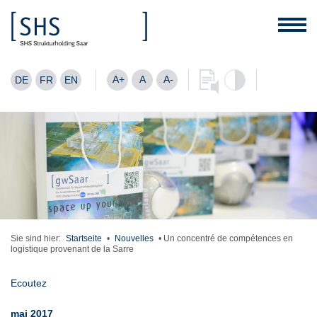
A+
A
A-
DE
FR
EN
Sie sind hier:
Startseite
•
Nouvelles
•
Un concentré de compétences en
logistique provenant de la Sarre
Ecoutez
mai 2017