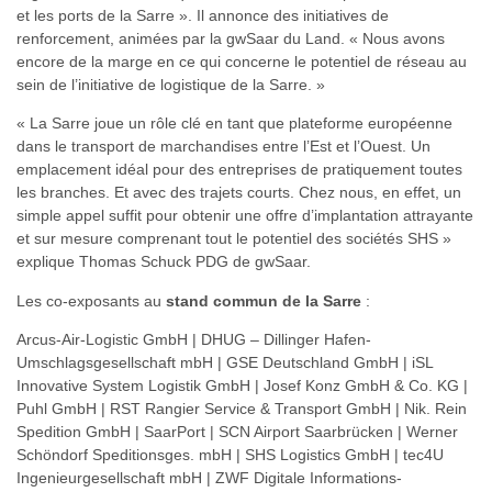
et les ports de la Sarre ». Il annonce des initiatives de
renforcement, animées par la gwSaar du Land. « Nous avons
encore de la marge en ce qui concerne le potentiel de réseau au
sein de l’initiative de logistique de la Sarre. »
« La Sarre joue un rôle clé en tant que plateforme européenne
dans le transport de marchandises entre l’Est et l’Ouest. Un
emplacement idéal pour des entreprises de pratiquement toutes
les branches. Et avec des trajets courts. Chez nous, en effet, un
simple appel suffit pour obtenir une offre d’implantation attrayante
et sur mesure comprenant tout le potentiel des sociétés SHS »
explique Thomas Schuck PDG de gwSaar.
Les co-exposants au
stand commun de la Sarre
:
Arcus-Air-Logistic GmbH | DHUG – Dillinger Hafen-
Umschlagsgesellschaft mbH | GSE Deutschland GmbH | iSL
Innovative System Logistik GmbH | Josef Konz GmbH & Co. KG |
Puhl GmbH | RST Rangier Service & Transport GmbH | Nik. Rein
Spedition GmbH | SaarPort | SCN Airport Saarbrücken | Werner
Schöndorf Speditionsges. mbH | SHS Logistics GmbH | tec4U
Ingenieurgesellschaft mbH | ZWF Digitale Informations-