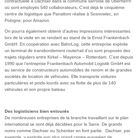
contractuelle à Dachser dans la commune sarroise de Überherrn
où sont employés 540 collaborateurs
.
C’est déjà le cinquième
centre de logistique que Panattoni réalise à Sosnowiec, en
Pologne, pour Amazon.
On pourra également obtenir d’autres impressions intéressantes
lors de la visite en se rendant au stand de la Ernst Frankenbach
GmbH. En coopération avec BahnLog, cette entreprise exploite
un terminal de transbordement route/rail d’où sont proposés des
trajets réguliers entre Kirkel – Mayence – Rotterdam. C’est depuis
1990 que l’entreprise Frankenbach Automobil Logistik GmbH est
au service de constructeurs automobiles de renom et de grandes
sociétés de location de véhicules. Elle transporte voitures
particulières et poids-lourds avec sa flotte de plus de 140
véhicules et son propre bateau.
Des logisticiens bien entourés
De nombreuses entreprises de la branche travaillant sur le plan
international se sont déjà décidées pour la Sarre. De grands
noms comme Dachser ou Schenker en font partie. Dachser, par
exemple, y exploite son plus grand centre européen de