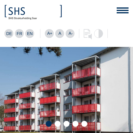
A+
A
A-
DE
FR
EN