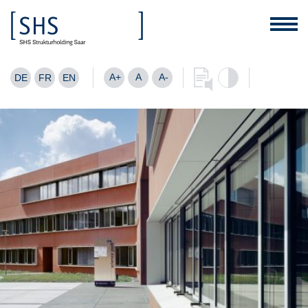
A+
A
A-
DE
FR
EN