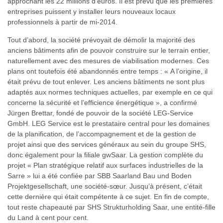
approchant les 22 millions d’euros. Il est prévu que les premières
entreprises puissent y installer leurs nouveaux locaux
professionnels à partir de mi-2014.
Tout d’abord, la société prévoyait de démolir la majorité des
anciens bâtiments afin de pouvoir construire sur le terrain entier,
naturellement avec des mesures de viabilisation modernes. Ces
plans ont toutefois été abandonnés entre temps : « A l’origine, il
était prévu de tout enlever. Les anciens bâtiments ne sont plus
adaptés aux normes techniques actuelles, par exemple en ce qui
concerne la sécurité et l’efficience énergétique », a confirmé
Jürgen Brettar, fondé de pouvoir de la société LEG-Service
GmbH. LEG Service est le prestataire central pour les domaines
de la planification, de l’accompagnement et de la gestion de
projet ainsi que des services généraux au sein du groupe SHS,
donc également pour la filiale gwSaar. La gestion complète du
projet « Plan stratégique relatif aux surfaces industrielles de la
Sarre » lui a été confiée par SBB Saarland Bau und Boden
Projektgesellschaft, une société-sœur. Jusqu’à présent, c’était
cette dernière qui était compétente à ce sujet. En fin de compte,
tout reste chapeauté par SHS Strukturholding Saar, une entité-fille
du Land à cent pour cent.