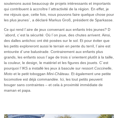
soutenons aussi beaucoup de projets intéressants et importants
qui contribuent à accroître l´attractivité de la région. En effet, je
me réjouis que, cette fois, nous pouvons faire quelque chose pour
les plus jeunes`, a déclaré Markus Groß, président de Sparkasse.
Ce qui rend l´aire de jeux convenant aux enfants très jeunes? D
´abord, c´est la sécurité: Où l´on joue, des chutes arrivent. Ainsi,
des dalles antichoc ont été posées sur le sol. Et pour éviter que
les petits exploreront aussi le terrain en pente du terril, l´aire est
entourée d´une balustrade. Contrairement aux enfants plus
grands, les enfants sous l´age de trois s´orientent plutôt à la taille,
la couleur, le design, le matériel et les figures des jouets. C´est
pourquoi l´IKS a installé les jeux à bascule sur ressort
Coccinelle
,
Moto
et le petit toboggan
Mini-Château
. Et également une petite
locomotive est déjà commandée. Ici, les tout petits peuvent
bouger sans contraintes – et cela à proximité immédiate de
maman et papa.