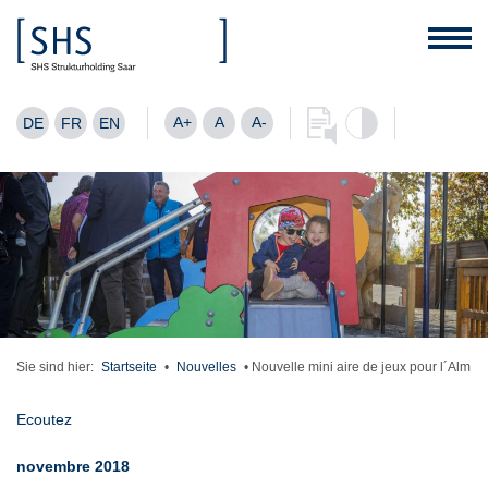
A+
A
A-
DE
FR
EN
Sie sind hier:
Startseite
•
Nouvelles
•
Nouvelle mini aire de jeux pour l´Alm
Ecoutez
novembre 2018