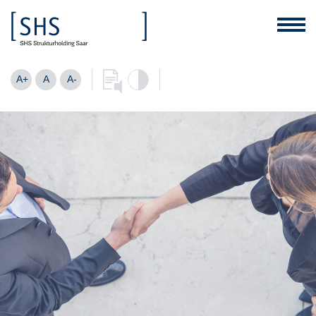
A+
A
A-