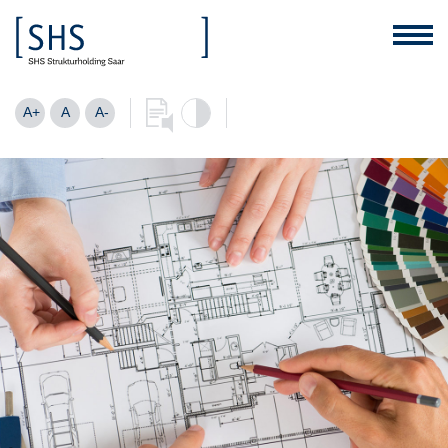
A+
A
A-