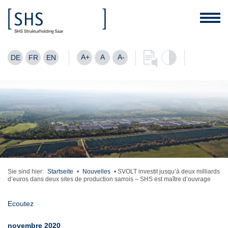
A+
A
A-
DE
FR
EN
Sie sind hier:
Startseite
•
Nouvelles
•
SVOLT investit jusqu’à deux milliards
d’euros dans deux sites de production sarrois – SHS est maître d’ouvrage
Ecoutez
novembre 2020