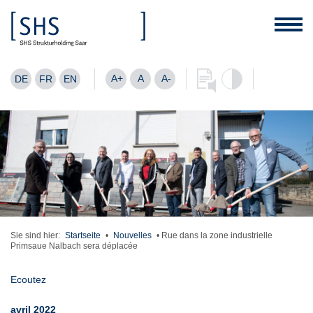
A+
A
A-
DE
FR
EN
Sie sind hier:
Startseite
•
Nouvelles
•
Rue dans la zone industrielle
Primsaue Nalbach sera déplacée
Ecoutez
avril 2022