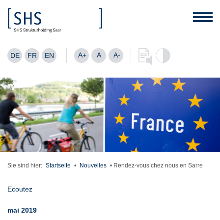
A+
A
A-
DE
FR
EN
Sie sind hier:
Startseite
•
Nouvelles
•
Rendez-vous chez nous en Sarre
Ecoutez
mai 2019