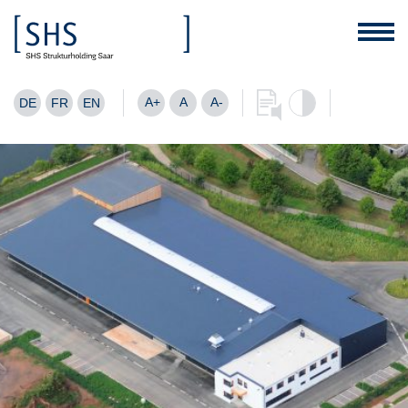
A+
A
A-
DE
FR
EN