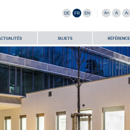
A+
A
A-
DE
FR
EN
ACTUALITÉS
SUJETS
RÉFÉRENCE