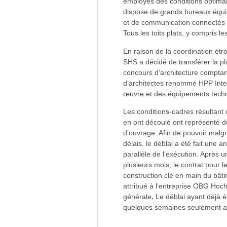
employés des conditions optima
dispose de grands bureaux équip
et de communication connectés
Tous les toits plats, y compris l
En raison de la coordination étroi
SHS a décidé de transférer la pla
concours d’architecture comptant
d’architectes renommé HPP Intern
œuvre et des équipements techn
Les conditions-cadres résultant
en ont découlé ont représenté de
d’ouvrage. Afin de pouvoir malgr
délais, le déblai a été fait une a
parallèle de l’exécution. Après
plusieurs mois, le contrat pour 
construction clé en main du bâti
attribué à l’entreprise OBG Hoc
générale
.
Le déblai ayant déjà 
quelques semaines seulement apr