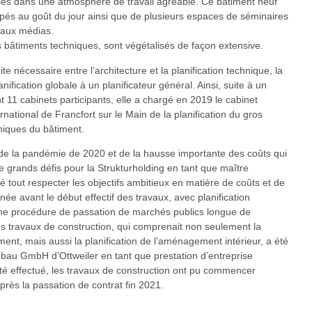
les dans une atmosphère de travail agréable. Ce bâtiment neuf
és au goût du jour ainsi que de plusieurs espaces de séminaires
 aux médias.
es bâtiments techniques, sont végétalisés de façon extensive.
te nécessaire entre l’architecture et la planification technique, la
nification globale à un planificateur général. Ainsi, suite à un
 11 cabinets participants, elle a chargé en 2019 le cabinet
ational de Francfort sur le Main de la planification du gros
iques du bâtiment.
 de la pandémie de 2020 et de la hausse importante des coûts qui
 grands défis pour la Strukturholding en tant que maître
é tout respecter les objectifs ambitieux en matière de coûts et de
nnée avant le début effectif des travaux, avec planification
 une procédure de passation de marchés publics longue de
les travaux de construction, qui comprenait non seulement la
ment, mais aussi la planification de l’aménagement intérieur, a été
hbau GmbH d’Ottweiler en tant que prestation d’entreprise
été effectué, les travaux de construction ont pu commencer
ès la passation de contrat fin 2021.