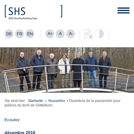
A+
A
A-
DE
FR
EN
Sie sind hier:
Startseite
•
Nouvelles
•
Ouverture de la passerelle pour
piétons du terril de Göttelborn
Ecoutez
décembre 2016