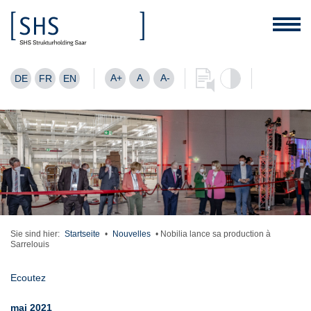
A+
A
A-
DE
FR
EN
Sie sind hier:
Startseite
•
Nouvelles
•
Nobilia lance sa production à
Sarrelouis
Ecoutez
mai 2021