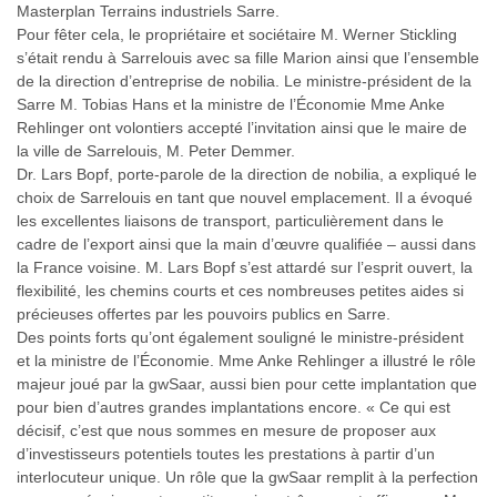
Masterplan Terrains industriels Sarre.
Pour fêter cela, le propriétaire et sociétaire M. Werner Stickling
s’était rendu à Sarrelouis avec sa fille Marion ainsi que l’ensemble
de la direction d’entreprise de nobilia. Le ministre-président de la
Sarre M. Tobias Hans et la ministre de l’Économie Mme Anke
Rehlinger ont volontiers accepté l’invitation ainsi que le maire de
la ville de Sarrelouis, M. Peter Demmer.
Dr. Lars Bopf, porte-parole de la direction de nobilia, a expliqué le
choix de Sarrelouis en tant que nouvel emplacement. Il a évoqué
les excellentes liaisons de transport, particulièrement dans le
cadre de l’export ainsi que la main d’œuvre qualifiée – aussi dans
la France voisine. M. Lars Bopf s’est attardé sur l’esprit ouvert, la
flexibilité, les chemins courts et ces nombreuses petites aides si
précieuses offertes par les pouvoirs publics en Sarre.
Des points forts qu’ont également souligné le ministre-président
et la ministre de l’Économie. Mme Anke Rehlinger a illustré le rôle
majeur joué par la gwSaar, aussi bien pour cette implantation que
pour bien d’autres grandes implantations encore. « Ce qui est
décisif, c’est que nous sommes en mesure de proposer aux
d’investisseurs potentiels toutes les prestations à partir d’un
interlocuteur unique. Un rôle que la gwSaar remplit à la perfection