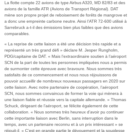
La flotte compte 22 avions de type Airbus A320, MD 82/83 et des
avions de la famille ATR (Avions de Transport Régional). DAT
mène son propre projet de reboisement de forêts de mangrove et
a donc une empreinte carbone neutre. Ainsi l’ATR 72-600 utilisé à
Sarrebruck a-t-il des émissions bien plus faibles que des avions
comparables.
« La reprise de cette liaison a été une décision très rapide et a
représenté un très grand défi » déclare M. Jesper Rungholm,
PDG/capitaine de DAT. « Mais l’extraordinaire soutien à l’aéroport
SCN de la part de toutes les personnes impliquées nous a permis
de surmonter cette épreuve avec bravoure. Nous sommes très
satisfaits de ce commencement et nous nous réjouissons de
pouvoir accueillir de nombreux nouveaux passagers en 2020 sur
cette liaison. Avec notre partenaire de coopération, l’aéroport
SCN, nous sommes convaincus de former la voie qui mènera à
une liaison fiable et réussie vers la capitale allemande. » Thomas
Schuck, dirigeant de l’aéroport, se félicite également de cette
collaboration. « Nous sommes très heureux d’avoir pu continuer
cette importante liaison avec Berlin, sans interruption dans le
temps, avec un partenaire reconnu et à un prix intéressant » se
réjouit-il. « C’est en grande partie le dévouement et la souplesse