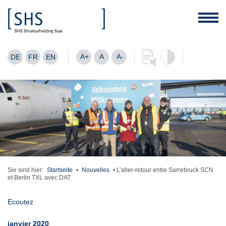
A+
A
A-
DE
FR
EN
Sie sind hier:
Startseite
•
Nouvelles
•
L’aller-retour entre Sarrebruck SCN
et Berlin TXL avec DAT
Ecoutez
janvier 2020