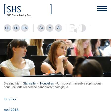
A+
A
A-
DE
FR
EN
Sie sind hier:
Startseite
•
Nouvelles
•
Un nouvel immeuble sophistiqué
pour une forte recherche nanobiotechnologique
Ecoutez
mai 2018