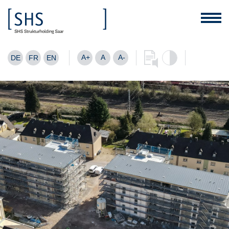
A+
A
A-
DE
FR
EN