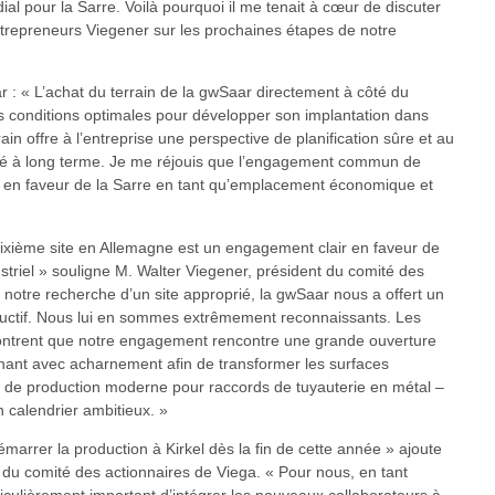
l pour la Sarre. Voilà pourquoi il me tenait à cœur de discuter
ntrepreneurs Viegener sur les prochaines étapes de notre
 « L’achat du terrain de la gwSaar directement à côté du
es conditions optimales pour développer son implantation dans
ain offre à l’entreprise une perspective de planification sûre et au
ité à long terme. Je me réjouis que l’engagement commun de
s en faveur de la Sarre en tant qu’emplacement économique et
 sixième site en Allemagne est un engagement clair en faveur de
ustriel » souligne M. Walter Viegener, président du comité des
 notre recherche d’un site approprié, la gwSaar nous a offert un
ructif. Nous lui en sommes extrêmement reconnaissants. Les
montrent que notre engagement rencontre une grande ouverture
enant avec acharnement afin de transformer les surfaces
e de production moderne pour raccords de tuyauterie en métal –
 calendrier ambitieux. »
émarrer la production à Kirkel dès la fin de cette année » ajoute
u comité des actionnaires de Viega. « Pour nous, en tant