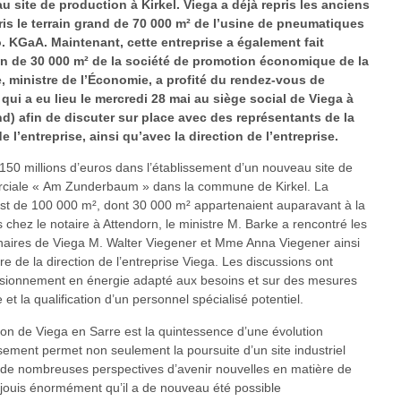
 site de production à Kirkel. Viega a déjà repris les anciens
is le terrain grand de 70 000 m² de l’usine de pneumatiques
 KGaA. Maintenant, cette entreprise a également fait
isin de 30 000 m² de la société de promotion économique de la
, ministre de l’Économie, a profité du rendez-vous de
qui a eu lieu le mercredi 28 mai au siège social de Viega à
d) afin de discuter sur place avec des représentants de la
de l’entreprise, ainsi qu’avec la direction de l’entreprise.
150 millions d’euros dans l’établissement d’un nouveau site de
rciale « Am Zunderbaum » dans la commune de Kirkel. La
 est de 100 000 m², dont 30 000 m² appartenaient auparavant à la
hez le notaire à Attendorn, le ministre M. Barke a rencontré les
naires de Viega M. Walter Viegener et Mme Anna Viegener ainsi
de la direction de l’entreprise Viega. Les discussions ont
sionnement en énergie adapté aux besoins et sur des mesures
et la qualification d’un personnel spécialisé potentiel.
tion de Viega en Sarre est la quintessence d’une évolution
issement permet non seulement la poursuite d’un site industriel
si de nombreuses perspectives d’avenir nouvelles en matière de
éjouis énormément qu’il a de nouveau été possible