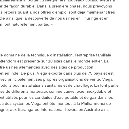
articulièrement important d’intégrer les nouveaux collaborateurs à
er de façon durable. Dans la première phase, nous prévoyons
es retours quant à nos offres d’emploi sont déjà maintenant très
die ainsi que la découverte de nos usines en Thuringe et en
font naturellement partie. »
 domaine de la technique d’installation, l’entreprise familiale
Attendorn est présente sur 10 sites dans le monde entier. La
tre usines allemandes avec des sites de production
et en Inde. De plus, Viega exporte dans plus de 75 pays et est
vec principalement ses propres organisations de vente. Viega
uits pour installations sanitaires et de chauffage. En font partie
se de différents matériaux comme cuivre, acier inoxydable et
nt utilisés pour les conduites d’eau potable et de gaz dans les
où des systèmes Viega ont été montés : à la Philharmonie de
emagne, aux Barangaroo International Towers en Australie ainsi
.