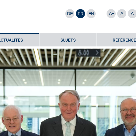
A+
A
A-
DE
FR
EN
ACTUALITÉS
SUJETS
RÉFÉRENCE