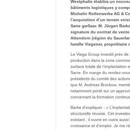
Westphalie établira un nouveau
bâtiments logistiques y compr
Michelin Reifenwerke AG & Co.
l’acquisition d’un terrain vo
Sarre gwSaar. M. Jürgen Barke
signature du contrat de vente 
Attendorn (région du Sauerlan
famille Viegener, propriétaire 
Le Viega Group investit près de 
production dans la zone comme
surface totale de l’implantation
Sarre. En marge du rendez-vous c
présidents du comité des action
que M. Andreas Brockow, membre 
notamment porté sur un approvi
concernant la formation continue 
Barke d’expliquer : « L’implanta
structurelle réussie. Cet invest
existant : il ouvre en outre aus
croissance et d’emploi. Je me r