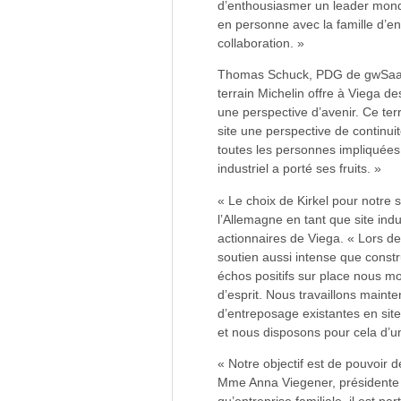
d’enthousiasmer un leader mondia
en personne avec la famille d’e
collaboration. »
Thomas Schuck, PDG de gwSaar :
terrain Michelin offre à Viega d
une perspective d’avenir. Ce terr
site une perspective de continu
toutes les personnes impliquée
industriel a porté ses fruits. »
« Le choix de Kirkel pour notre
l’Allemagne en tant que site ind
actionnaires de Viega. « Lors de
soutien aussi intense que const
échos positifs sur place nous 
d’esprit. Nous travaillons maint
d’entreposage existantes en sit
et nous disposons pour cela d’un
« Notre objectif est de pouvoir d
Mme Anna Viegener, présidente d