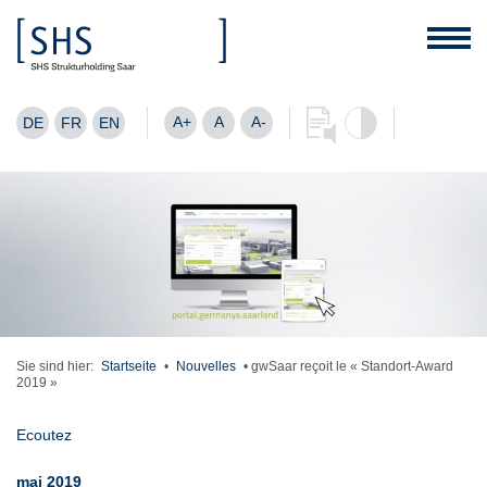
A+
A
A-
DE
FR
EN
Sie sind hier:
Startseite
•
Nouvelles
•
gwSaar reçoit le « Standort-Award
2019 »
Ecoutez
mai 2019