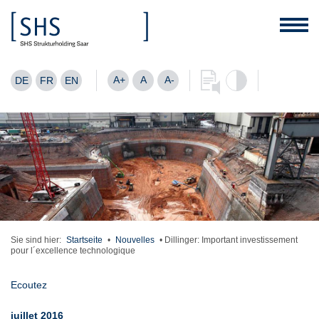
A+
A
A-
DE
FR
EN
Sie sind hier:
Startseite
•
Nouvelles
•
Dillinger: Important investissement
pour l´excellence technologique
Ecoutez
juillet 2016