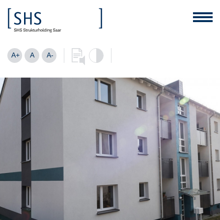
A+
A
A-